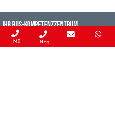
IHR BUS-KOMPETENZZENTRUM
NR. 1 IN SÜDDEUTSCHLAND
Mü
Nbg
24 STUNDEN NOTRUF MÜNCHEN
24 STUNDEN NOTRUF NÜRNBERG
SERVICETERMIN VEREINBAREN